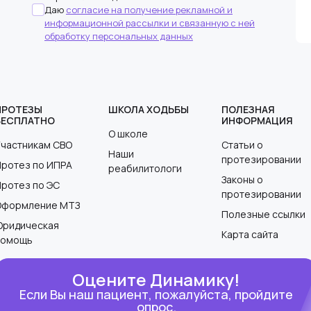
Даю
согласие на получение рекламной и
информационной рассылки и связанную с ней
обработку персональных данных
ПРОТЕЗЫ
ШКОЛА ХОДЬБЫ
ПОЛЕЗНАЯ
БЕСПЛАТНО
ИНФОРМАЦИЯ
О школе
Участникам СВО
Статьи о
Наши
протезировании
Протез по ИПРА
реабилитологи
Законы о
Протез по ЭС
протезировании
Оформление МТЗ
Полезные ссылки
Юридическая
Карта сайта
помощь
Оцените Динамику!
Если Вы наш пациент, пожалуйста, пройдите
опрос.