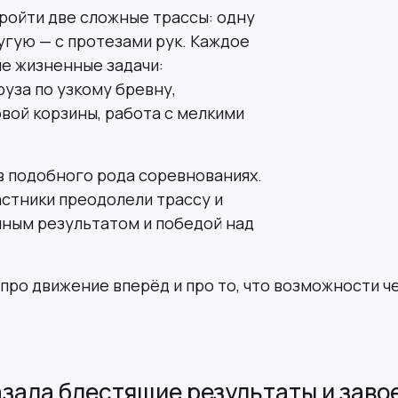
ройти две сложные трассы: одну
ругую — с протезами рук. Каждое
е жизненные задачи:
уза по узкому бревну,
ой корзины, работа с мелкими
в подобного рода соревнованиях.
астники преодолели трассу и
нным результатом и победой над
, про движение вперёд и про то, что возможности ч
зала блестящие результаты и завое