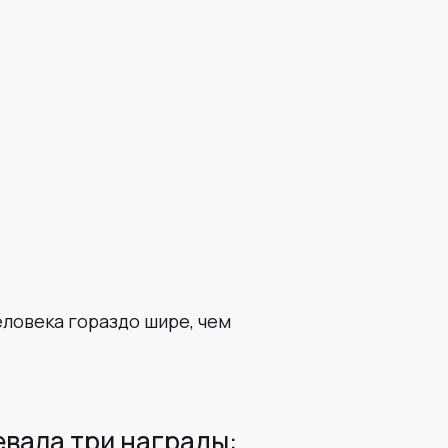
еловека гораздо шире, чем
вала три награды: