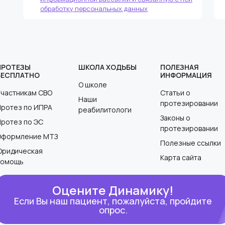
обработку персональных данных
ПРОТЕЗЫ
ШКОЛА ХОДЬБЫ
ПОЛЕЗНАЯ
БЕСПЛАТНО
ИНФОРМАЦИЯ
О школе
Участникам СВО
Статьи о
Наши
протезировании
Протез по ИПРА
реабилитологи
Законы о
Протез по ЭС
протезировании
Оформление МТЗ
Полезные ссылки
Юридическая
Карта сайта
помощь
Оцените Динамику!
Если Вы наш пациент, пожалуйста, пройдите
опрос.