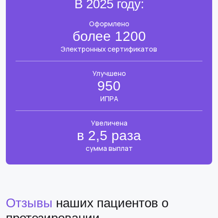
В 2025 году:
Оформлено
более 1200
Электронных сертификатов
Улучшено
950
ИПРА
Увеличена
в 2,5 раза
сумма выплат
Отзывы
наших пациентов о
протезировании