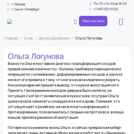
Пн-Пт с 10:00 до 18:00
г. Москва
+7 495 023 90 50
г. Санкт-Петербург
Обратная связь
Главная
/
О нас
/
Друзья Динамики
/
Ольга Логунова
Ольга Логунова
В юности Ольге поставили диагноз «мальформация сосудов
правой нижней конечности». Болезнь требовала периодических
операций по «склеиванию» деформированных сосудов, и одна из
них в итоге привела к тому, что нога начала медленно умирать.
Консилиум врачей пришел к выводу, что нужна ампутация ноги.
Принять такое решение молодой девушке было нелегко, но
ситуация с ногой становилась все хуже и хуже, по утрам Ольга
даже начала замечать сочащуюся из ноги кровь. Понимая, что
ситуация идет к развязке, начала искать информацию о
протезировании, познакомилась с людьми на протезах и, в конце
концов, приняла решение об ампутации.
Потеря ноги изменила жизнь Ольги, и сейчас прекрасная кибер-
леди ведет очень активный образ жизни и работает в «Динамике»