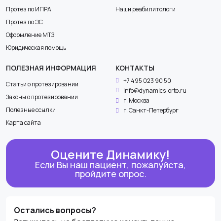
Протез по ИПРА
Наши реабилитологи
Протез по ЭС
Оформление МТЗ
Юридическая помощь
ПОЛЕЗНАЯ ИНФОРМАЦИЯ
КОНТАКТЫ
+7 495 023 90 50
Статьи о протезировании
info@dynamics-orto.ru
Законы о протезировании
г. Москва
Полезные ссылки
г. Санкт-Петербург
Карта сайта
Оцените Динамику!
Если Вы наш пациент, пожалуйста,
пройдите опрос.
Оставьте
Остались вопросы?
это поле