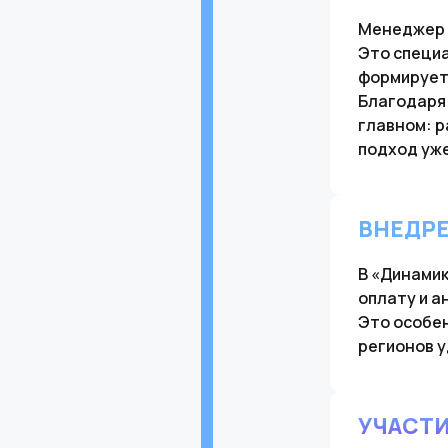
Менеджер о
Это специа
формирует
Благодаря 
главном: р
подход уже
ВНЕДР
В «Динами
оплату и а
Это особен
регионов у
УЧАСТИ