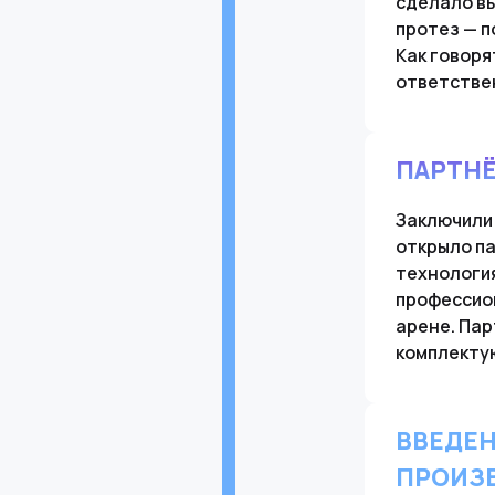
сделало вы
протез — п
Как говоря
ответствен
ПАРТН
Заключили 
открыло п
технологи
профессион
арене. Пар
комплекту
ВВЕДЕН
ПРОИЗ