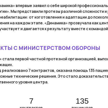
намика» впервые заявил о себе широкой профессионал
гии». Мы представили протезы различной сложности и
реабилитации: от изготовления и адаптации до психол
ния на каждом этапе. «Динамика» прозвучала как цент
участвует и двигается к результату вместе с командой
АКТЫ С МИНИСТЕРСТВОМ ОБОРОНЫ
 стала первой частной протезной организацией, выпо
жащих.
д реализовано 7 контрактов, оказана помощь 135 пацие
ложные технические решения. Это стало доказательст
твенного уровня центра.
7
135
контрактов
пациентов