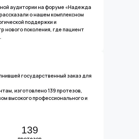
ьной аудитории на форуме «Надежда
 рассказали о нашем комплексном
огической поддержки и
р нового поколения, где пациент
.
лнившей государственный заказ для
нтам, изготовлено 139 протезов,
вом высокого профессионального и
139
протезов