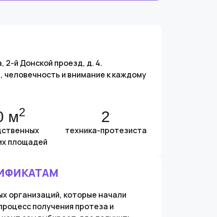
 2-й Донской проезд, д. 4.
 человечность и внимание к каждому
2
0 м
2
дственных
техника-протезиста
их площадей
ТИФИКАТАМ
ых организаций, которые начали
процесс получения протеза и