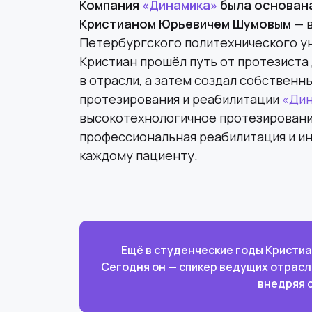
Компания
«Динамика»
была основана
Кристианом Юрьевичем Шумовым
— 
Петербургского политехнического у
Кристиан прошёл путь от протезиста
в отрасли, а затем создал собственн
протезирования и реабилитации
«Дин
высокотехнологичное протезирование
профессиональная реабилитация и ин
каждому пациенту.
Ещё в студенческие годы Кристиа
Сегодня он — спикер ведущих отрасл
внедряя 