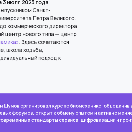
 3 июля 2023 года
выпускником Санкт-
ниверситета Петра Великого.
 до коммерческого директора
ый центр нового типа — центр
амика»
. Здесь сочетаются
, школа ходьбы,
дивидуальный подход к
н Шумов организовал курс по биомеханике, объединив 
евых форумов, открыт к обмену опытом и активно меняе
современные стандарты сервиса, цифровизации и прои