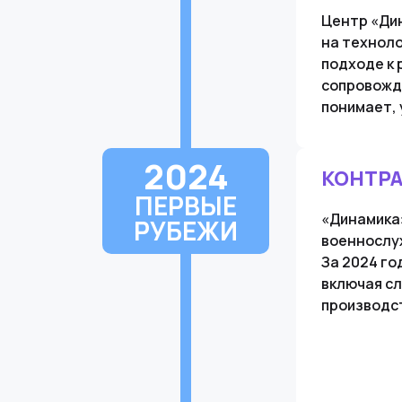
Центр «Ди
на техноло
подходе к 
сопровожде
понимает, 
2024
КОНТР
ПЕРВЫЕ
«Динамика»
РУБЕЖИ
военнослу
За 2024 го
включая с
производс