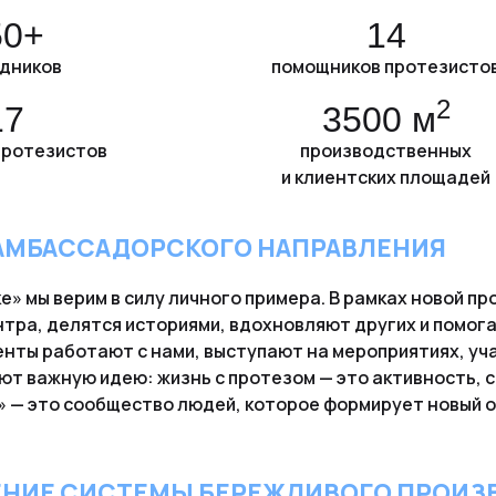
50+
14
дников
помощников протезисто
2
17
3500 м
протезистов
производственных
и клиентских площадей
АМБАССАДОРСКОГО НАПРАВЛЕНИЯ
е» мы верим в силу личного примера. В рамках новой 
тра, делятся историями, вдохновляют других и помог
нты работают с нами, выступают на мероприятиях, уч
ют важную идею: жизнь с протезом — это активность, с
 — это сообщество людей, которое формирует новый о
НИЕ СИСТЕМЫ БЕРЕЖЛИВОГО ПРОИЗВ