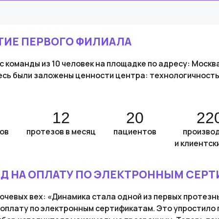
ИЕ ПЕРВОГО ФИЛИАЛА
с команды из 10 человек на площадке по адресу: Москва,
сь были заложены ценности центра: технологичность,
12
20
22
ов
протезов в месяц
пациентов
произво
и клиентск
Д НА ОПЛАТУ ПО ЭЛЕКТРОННЫМ СЕР
ючевых вех: «Динамика стала одной из первых протезн
оплату по электронным сертификатам. Это упростило 