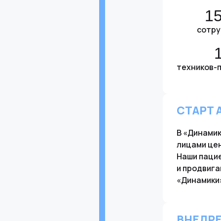
1
сотру
техников-­
СТАРТ 
В «Динамик
лицами цен
Наши пацие
и продвига
«Динамики»
ВНЕДРЕ