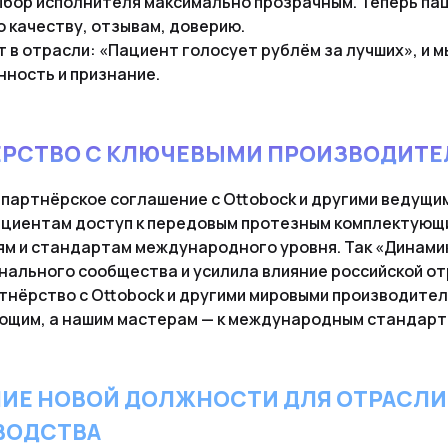
бор исполнителя максимально прозрачным. Теперь пац
о качеству, отзывам, доверию.
т в отрасли: «Пациент голосует рублём за лучших», и 
ность и признание.
ЁРСТВО С КЛЮЧЕВЫМИ ПРОИЗВОДИТ
партнёрское соглашение с Ottobock и другими ведущи
ациентам доступ к передовым протезным комплектующи
ям и стандартам международного уровня. Так «Динами
ального сообщества и усилила влияние российской от
тнёрство с Ottobock и другими мировыми производите
ющим, а нашим мастерам — к международным стандарт
ИЕ НОВОЙ ДОЛЖНОСТИ ДЛЯ ОТРАСЛИ
ВОДСТВА