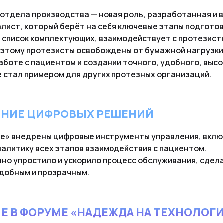
тдела производства — новая роль, разработанная и в
лист, который берёт на себя ключевые этапы подготов
 список комплектующих, взаимодействует с протезист
этому протезисты освобождены от бумажной нагрузки 
аботе с пациентом и создании точного, удобного, выс
 стал примером для других протезных организаций.
ЕНИЕ ЦИФРОВЫХ РЕШЕНИЙ
ке» внедрены цифровые инструменты управления, вклю
налитику всех этапов взаимодействия с пациентом.
но упростило и ускорило процесс обслуживания, сдела
добным и прозрачным.
Е В ФОРУМЕ «НАДЕЖДА НА ТЕХНОЛОГ