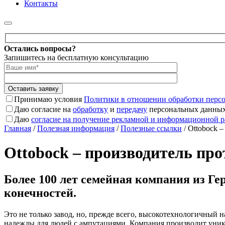
Контакты
Оставьте
Остались вопросы?
это
Запишитесь на бесплатную консультацию
поле
пустым.
Принимаю условия
Политики в отношении обработки перс
Даю согласие на
обработку
и
передачу
персональных данны
Даю
согласие на получение рекламной и информационной р
Главная
/
Полезная информация
/
Полезные ссылки
/
Ottobock –
Ottobock – производитель про
Более 100 лет семейная компания из Ге
конечностей.
Это не только завод, но, прежде всего, высокотехнологичный 
надежды для людей с ампутациями. Компания производит уник