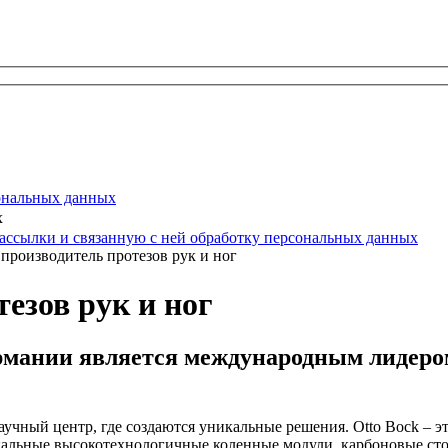
ональных данных
х
ассылки и связанную с ней обработку персональных данных
 производитель протезов рук и ног
тезов рук и ног
рмании является международным лидером
научный центр, где создаются уникальные решения. Otto Bock – 
альные высокотехнологичные коленные модули, карбоновые стоп