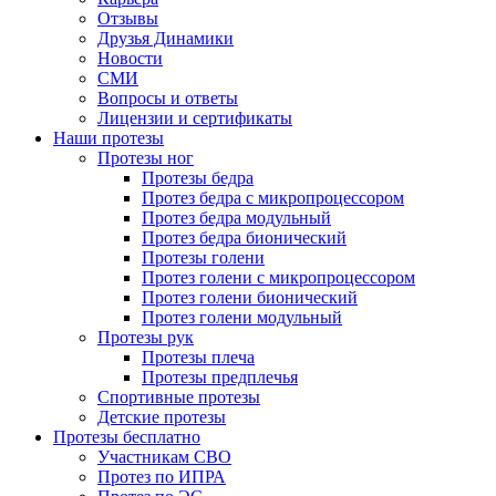
Отзывы
Друзья Динамики
Новости
СМИ
Вопросы и ответы
Лицензии и сертификаты
Наши протезы
Протезы ног
Протезы бедра
Протез бедра с микропроцессором
Протез бедра модульный
Протез бедра бионический
Протезы голени
Протез голени с микропроцессором
Протез голени бионический
Протез голени модульный
Протезы рук
Протезы плеча
Протезы предплечья
Спортивные протезы
Детские протезы
Протезы бесплатно
Участникам СВО
Протез по ИПРА