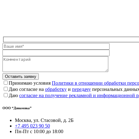
Оставьте
это
поле
пустым.
Принимаю условия
Политики в отношении обработки перс
Даю согласие на
обработку
и
передачу
персональных данны
Даю
согласие на получение рекламной и информационной р
ООО “Динамика”
Москва, ул. Стасовой, д. 2Б
+7 495 023 90 50
Пн-Пт с 10:00 до 18:00