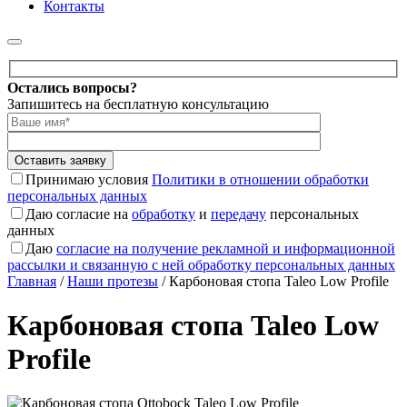
Контакты
Оставьте
Остались вопросы?
это
Запишитесь на бесплатную консультацию
поле
пустым.
Принимаю условия
Политики в отношении обработки
персональных данных
Даю согласие на
обработку
и
передачу
персональных
данных
Даю
согласие на получение рекламной и информационной
рассылки и связанную с ней обработку персональных данных
Главная
/
Наши протезы
/
Карбоновая стопа Taleo Low Profile
Карбоновая стопа Taleo Low
Profile