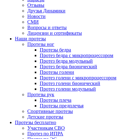
Отзывы
Друзья Динамики
Новости
СМИ
Вопросы и ответы
Лицензии и сертификаты
Наши протезы
Протезы ног
Протезы бедра
Протез бедра с микропроцессором
Протез бедра модульный
Протез бедра бионический
Протезы голени
Протез голени с микропроцессором
Протез голени бионический
Протез голени модульный
Протезы рук
Протезы плеча
Протезы предплечья
Спортивные протезы
Детские протезы
Протезы бесплатно
Участникам СВО
Протез по ИПРА